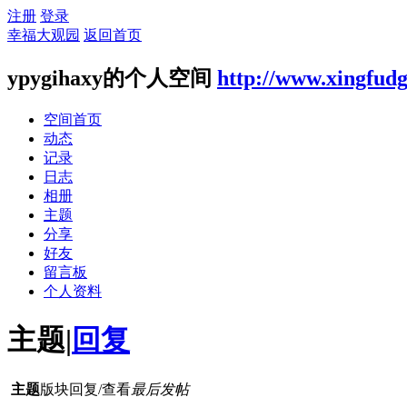
注册
登录
幸福大观园
返回首页
ypygihaxy的个人空间
http://www.xingfud
空间首页
动态
记录
日志
相册
主题
分享
好友
留言板
个人资料
主题
|
回复
主题
版块
回复/查看
最后发帖