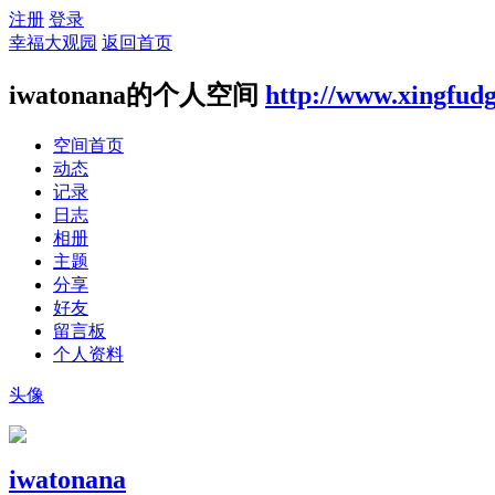
注册
登录
幸福大观园
返回首页
iwatonana的个人空间
http://www.xingfud
空间首页
动态
记录
日志
相册
主题
分享
好友
留言板
个人资料
头像
iwatonana