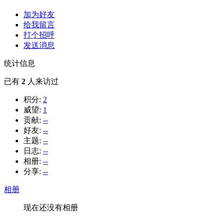
加为好友
给我留言
打个招呼
发送消息
统计信息
已有
2
人来访过
积分:
2
威望:
1
贡献:
--
好友:
--
主题:
--
日志:
--
相册:
--
分享:
--
相册
现在还没有相册