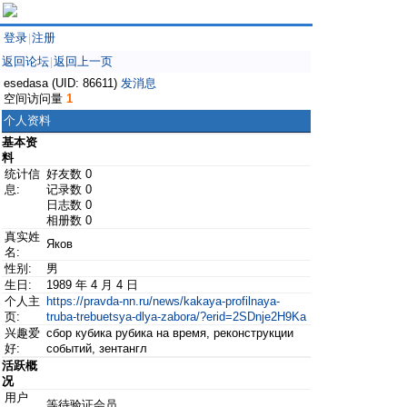
登录
注册
|
返回论坛
返回上一页
|
esedasa (UID: 86611)
发消息
空间访问量
1
个人资料
基本资
料
统计信
好友数 0
息:
记录数 0
日志数 0
相册数 0
真实姓
Яков
名:
性别:
男
生日:
1989 年 4 月 4 日
个人主
https://pravda-nn.ru/news/kakaya-profilnaya-
页:
truba-trebuetsya-dlya-zabora/?erid=2SDnje2H9Ka
兴趣爱
сбор кубика рубика на время, реконструкции
好:
событий, зентангл
活跃概
况
用户
等待验证会员