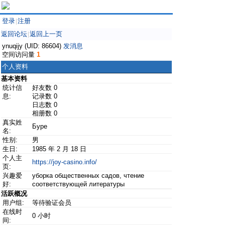
登录
注册
|
返回论坛
返回上一页
|
ynuqijy (UID: 86604)
发消息
空间访问量
1
个人资料
基本资料
统计信
好友数 0
息:
记录数 0
日志数 0
相册数 0
真实姓
Буре
名:
性别:
男
生日:
1985 年 2 月 18 日
个人主
https://joy-casino.info/
页:
兴趣爱
уборка общественных садов, чтение
好:
соответствующей литературы
活跃概况
用户组:
等待验证会员
在线时
0 小时
间: