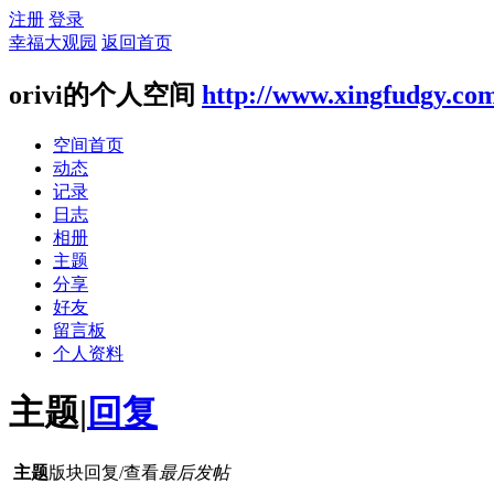
注册
登录
幸福大观园
返回首页
orivi的个人空间
http://www.xingfudgy.co
空间首页
动态
记录
日志
相册
主题
分享
好友
留言板
个人资料
主题
|
回复
主题
版块
回复/查看
最后发帖