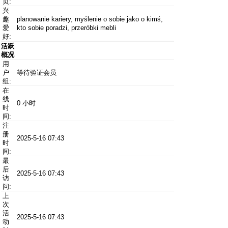
页:
兴
趣
planowanie kariery, myślenie o sobie jako o kimś,
爱
kto sobie poradzi, przeróbki mebli
好:
活跃
概况
用
户
等待验证会员
组:
在
线
0 小时
时
间:
注
册
2025-5-16 07:43
时
间:
最
后
2025-5-16 07:43
访
问:
上
次
活
2025-5-16 07:43
动