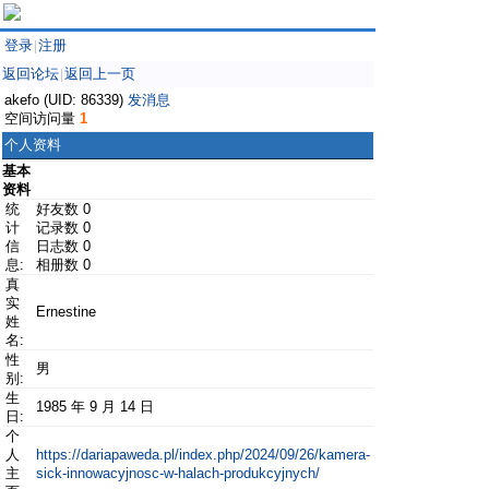
登录
注册
|
返回论坛
返回上一页
|
akefo (UID: 86339)
发消息
空间访问量
1
个人资料
基本
资料
统
好友数 0
计
记录数 0
信
日志数 0
息:
相册数 0
真
实
Ernestine
姓
名:
性
男
别:
生
1985 年 9 月 14 日
日:
个
人
https://dariapaweda.pl/index.php/2024/09/26/kamera-
主
sick-innowacyjnosc-w-halach-produkcyjnych/