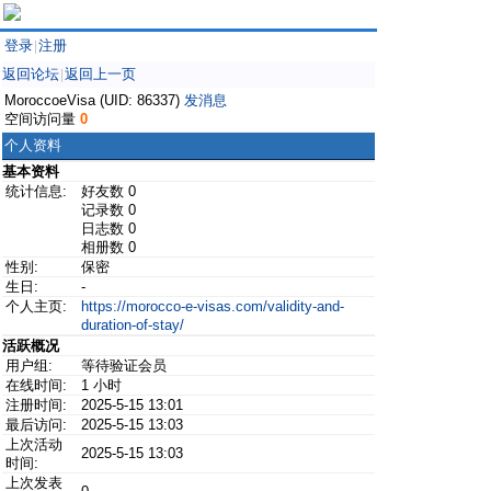
登录
注册
|
返回论坛
返回上一页
|
MoroccoeVisa (UID: 86337)
发消息
空间访问量
0
个人资料
基本资料
统计信息:
好友数 0
记录数 0
日志数 0
相册数 0
性别:
保密
生日:
-
个人主页:
https://morocco-e-visas.com/validity-and-
duration-of-stay/
活跃概况
用户组:
等待验证会员
在线时间:
1 小时
注册时间:
2025-5-15 13:01
最后访问:
2025-5-15 13:03
上次活动
2025-5-15 13:03
时间:
上次发表