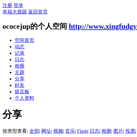
注册
登录
幸福大观园
返回首页
ococejup的个人空间
http://www.xingfudg
空间首页
动态
记录
日志
相册
主题
分享
好友
留言板
个人资料
分享
按类型查看:
全部
|
网址
|
视频
|
音乐
|
Flash
|
日志
|
相册
|
图片
|
投票
|