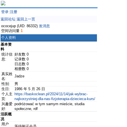
登录
注册
|
返回论坛
返回上一页
|
ococejup (UID: 86332)
发消息
空间访问量
1
个人资料
基本资
料
统计信
好友数 0
息:
记录数 0
日志数 0
相册数 0
真实姓
Jadze
名:
性别:
男
生日:
1986 年 5 月 26 日
个人主
https://baskoclean.pl/2024/11/14/jak-wybrac-
页:
najkorzystniej-dla-nas-fizjoterapia-dziecieca-kurs/
兴趣爱
podróżować w tym samym mieście, studia
好:
społeczne, rdf
活跃概
况
用户
等待验证会员