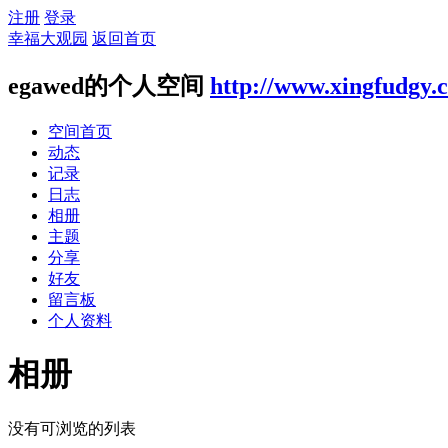
注册
登录
幸福大观园
返回首页
egawed的个人空间
http://www.xingfudgy.
空间首页
动态
记录
日志
相册
主题
分享
好友
留言板
个人资料
相册
没有可浏览的列表