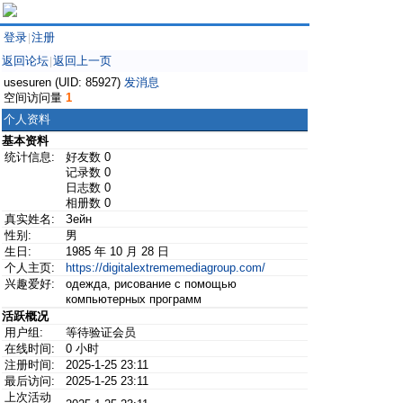
登录
注册
|
返回论坛
返回上一页
|
usesuren (UID: 85927)
发消息
空间访问量
1
个人资料
基本资料
统计信息:
好友数 0
记录数 0
日志数 0
相册数 0
真实姓名:
Зейн
性别:
男
生日:
1985 年 10 月 28 日
个人主页:
https://digitalextrememediagroup.com/
兴趣爱好:
одежда, рисование с помощью
компьютерных программ
活跃概况
用户组:
等待验证会员
在线时间:
0 小时
注册时间:
2025-1-25 23:11
最后访问:
2025-1-25 23:11
上次活动