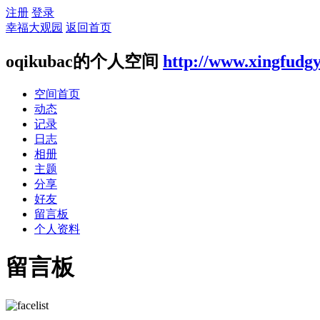
注册
登录
幸福大观园
返回首页
oqikubac的个人空间
http://www.xingfudg
空间首页
动态
记录
日志
相册
主题
分享
好友
留言板
个人资料
留言板