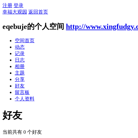
注册
登录
幸福大观园
返回首页
eqebuje的个人空间
http://www.xingfudgy
空间首页
动态
记录
日志
相册
主题
分享
好友
留言板
个人资料
好友
当前共有
0
个好友