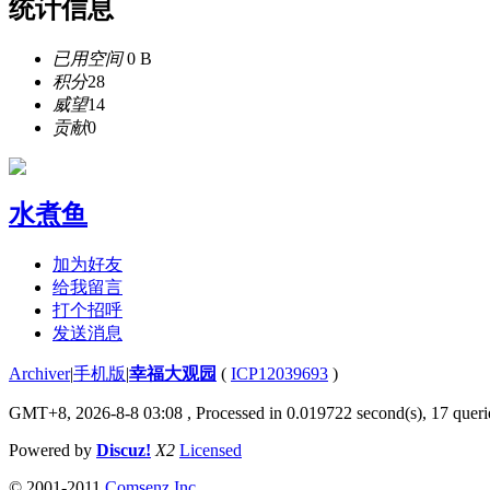
统计信息
已用空间
0 B
积分
28
威望
14
贡献
0
水煮鱼
加为好友
给我留言
打个招呼
发送消息
Archiver
|
手机版
|
幸福大观园
(
ICP12039693
)
GMT+8, 2026-8-8 03:08
, Processed in 0.019722 second(s), 17 querie
Powered by
Discuz!
X2
Licensed
© 2001-2011
Comsenz Inc.