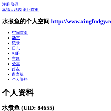
注册
登录
幸福大观园
返回首页
水煮鱼的个人空间
http://www.xingfudgy.
空间首页
动态
记录
日志
相册
主题
分享
好友
留言板
个人资料
个人资料
水煮鱼
(UID: 84655)