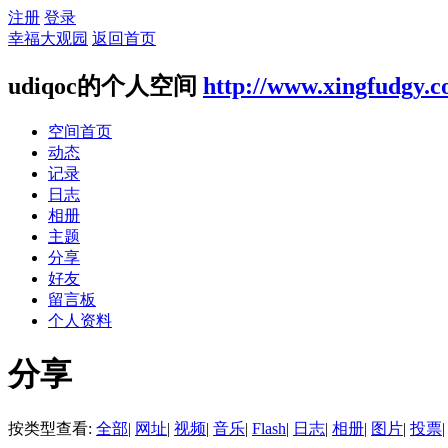
注册
登录
幸福大观园
返回首页
udiqoc的个人空间
http://www.xingfudgy.
空间首页
动态
记录
日志
相册
主题
分享
好友
留言板
个人资料
分享
按类型查看:
全部
|
网址
|
视频
|
音乐
|
Flash
|
日志
|
相册
|
图片
|
投票
|