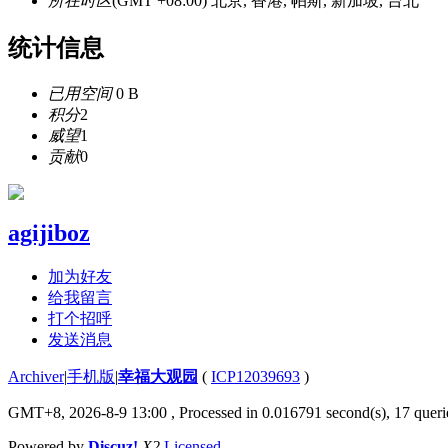
所在时区
(GMT +08:00) 北京, 香港, 帕斯, 新加坡, 台北
统计信息
已用空间
0 B
积分
2
威望
1
贡献
0
agijiboz
加为好友
给我留言
打个招呼
发送消息
Archiver
|
手机版
|
幸福大观园
(
ICP12039693
)
GMT+8, 2026-8-9 13:00
, Processed in 0.016791 second(s), 17 querie
Powered by
Discuz!
X2
Licensed