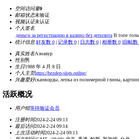
空间访问量
0
邮箱状态
未验证
视频认证
未认证
个人签名
деньги за регистрацию в казино без депозита
В топе толь
统计信息
好友数 0
|
记录数 0
|
日志数 0
|
相册数 0
|
回帖数 
真实姓名
Азнавур
性别
男
生日
1988 年 4 月 8 日
个人主页
https://bezdep-slots.online/
兴趣爱好
сканворды, лепка из полимерной глины, картин
活跃概况
用户组
等待验证会员
注册时间
2024-2-24 09:13
最后访问
2024-2-24 09:14
上次活动时间
2024-2-24 09:13