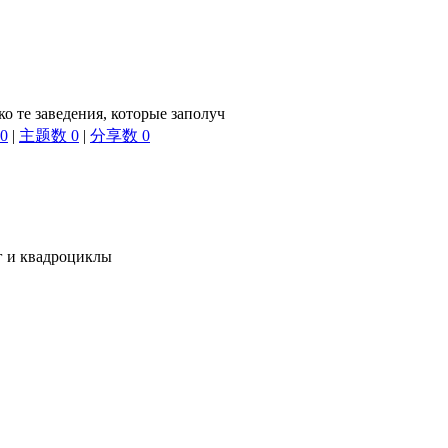
ко те заведения, которые заполуч
0
|
主题数 0
|
分享数 0
г и квадроциклы