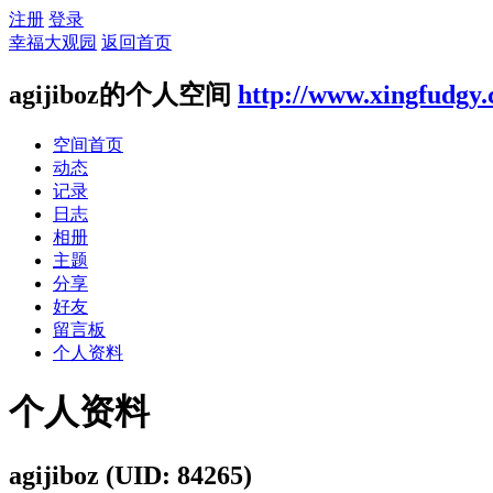
注册
登录
幸福大观园
返回首页
agijiboz的个人空间
http://www.xingfudgy
空间首页
动态
记录
日志
相册
主题
分享
好友
留言板
个人资料
个人资料
agijiboz
(UID: 84265)