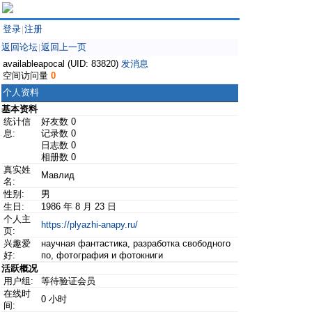
登录
注册
|
返回论坛
返回上一页
|
availableapocal (UID: 83820)
发消息
空间访问量
0
个人资料
基本资料
统计信
好友数 0
息:
记录数 0
日志数 0
相册数 0
真实姓
Мавлид
名:
性别:
男
生日:
1986 年 8 月 23 日
个人主
https://plyazhi-anapy.ru/
页:
兴趣爱
научная фантастика, разработка свободного
好:
по, фотография и фотокниги
活跃概况
用户组:
等待验证会员
在线时
0 小时
间: