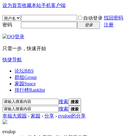
设为首页
收藏本站
手机客户端
找回密码
自动登录
密码
注册
登录
只需一步，快速开始
快捷导航
论坛
BBS
群组
Group
家园
Space
排行榜
Ranklist
搜索
搜索
搜索
搜索
幸福大观园
›
家园
›
分享
›
evulop的分享
evulop