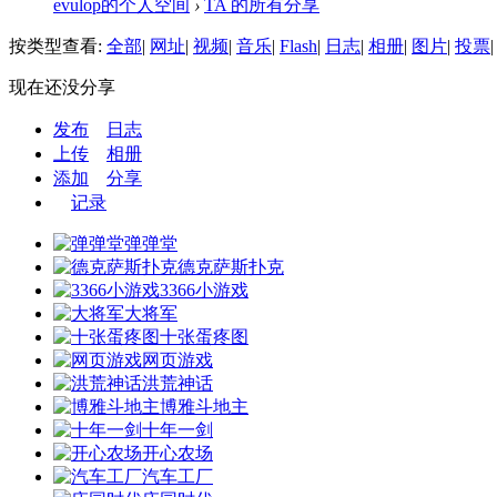
evulop的个人空间
›
TA 的所有分享
按类型查看:
全部
|
网址
|
视频
|
音乐
|
Flash
|
日志
|
相册
|
图片
|
投票
|
现在还没分享
发布
日志
上传
相册
添加
分享
记录
弹弹堂
德克萨斯扑克
3366小游戏
大将军
十张蛋疼图
网页游戏
洪荒神话
博雅斗地主
十年一剑
开心农场
汽车工厂