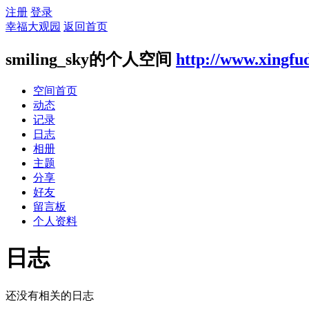
注册
登录
幸福大观园
返回首页
smiling_sky的个人空间
http://www.xingfu
空间首页
动态
记录
日志
相册
主题
分享
好友
留言板
个人资料
日志
还没有相关的日志