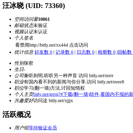
汪冰晓
(UID: 73360)
空间访问量
10861
邮箱状态
未验证
视频认证
未认证
个人签名
看禁闻http://bitly.net/xx444 点击访问
统计信息
好友数 0
|
记录数 0
|
日志数 0
|
相册数 0
|
回帖数 
性别
保密
生日
-
公司
兼听则明,听听另一种声音 访问 bitly.net/nrrrr
职业
有国内看不到的新闻与你分享,访问 bitly.net/eeee8
职位
学习(翻一墙)方法,讨回知情权
个人主页
bitly.net/grrrg?#下载(翻一墙)软件,看国内不报的
兴趣爱好
访问这 bitly.net/xjjjx
活跃概况
用户组
等待验证会员