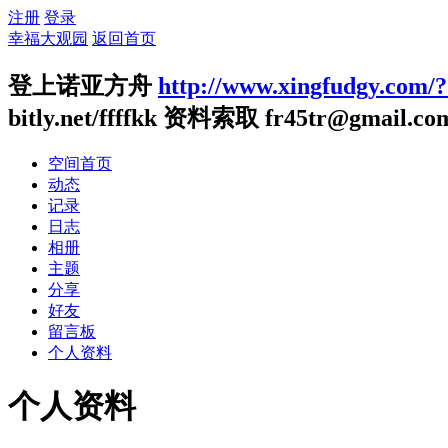
注册
登录
幸福大观园
返回首页
登上诺亚方舟
http://www.xingfudgy.com/
bitly.net/ffffkk 资料索取 fr45tr@gmail.co
空间首页
动态
记录
日志
相册
主题
分享
好友
留言板
个人资料
个人资料