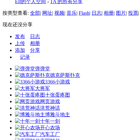
Elf的个人空间
›
TA 的所有分享
按类型查看:
全部
|
网址
|
视频
|
音乐
|
Flash
|
日志
|
相册
|
图片
|
投票
|
现在还没分享
发布
日志
上传
相册
添加
分享
记录
弹弹堂
德克萨斯扑克
3366小游戏
大将军
十张蛋疼图
网页游戏
洪荒神话
博雅斗地主
十年一剑
开心农场
汽车工厂