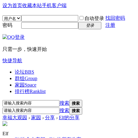
设为首页
收藏本站
手机客户端
找回密码
自动登录
密码
注册
登录
只需一步，快速开始
快捷导航
论坛
BBS
群组
Group
家园
Space
排行榜
Ranklist
搜索
搜索
搜索
搜索
幸福大观园
›
家园
›
分享
›
Elf的分享
Elf