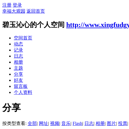
注册
登录
幸福大观园
返回首页
碧玉沁心的个人空间
http://www.xingfudg
空间首页
动态
记录
日志
相册
主题
分享
好友
留言板
个人资料
分享
按类型查看:
全部
|
网址
|
视频
|
音乐
|
Flash
|
日志
|
相册
|
图片
|
投票
|