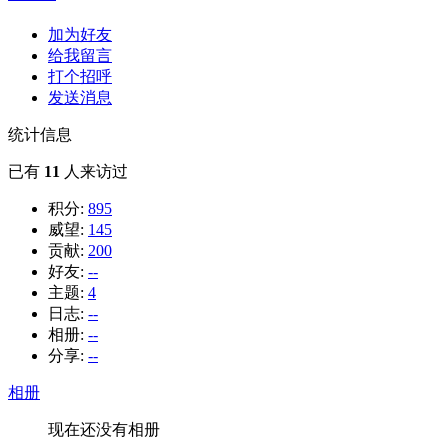
加为好友
给我留言
打个招呼
发送消息
统计信息
已有
11
人来访过
积分:
895
威望:
145
贡献:
200
好友:
--
主题:
4
日志:
--
相册:
--
分享:
--
相册
现在还没有相册