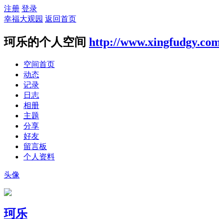
注册
登录
幸福大观园
返回首页
珂乐的个人空间
http://www.xingfudgy.co
空间首页
动态
记录
日志
相册
主题
分享
好友
留言板
个人资料
头像
珂乐