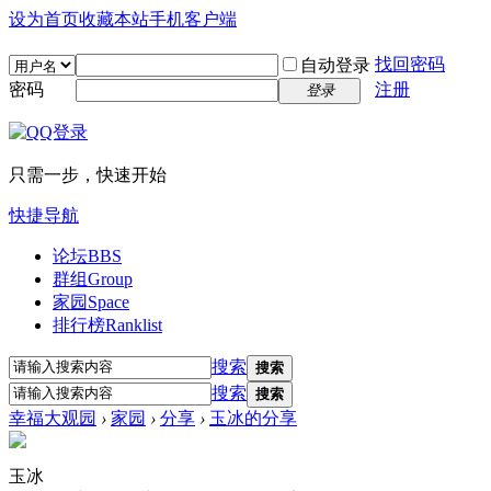
设为首页
收藏本站
手机客户端
找回密码
自动登录
密码
注册
登录
只需一步，快速开始
快捷导航
论坛
BBS
群组
Group
家园
Space
排行榜
Ranklist
搜索
搜索
搜索
搜索
幸福大观园
›
家园
›
分享
›
玉冰的分享
玉冰