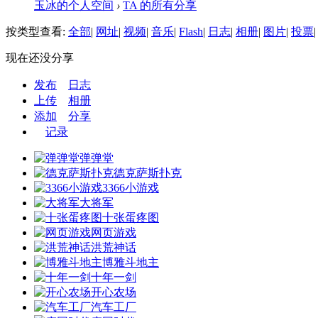
玉冰的个人空间
›
TA 的所有分享
按类型查看:
全部
|
网址
|
视频
|
音乐
|
Flash
|
日志
|
相册
|
图片
|
投票
|
现在还没分享
发布
日志
上传
相册
添加
分享
记录
弹弹堂
德克萨斯扑克
3366小游戏
大将军
十张蛋疼图
网页游戏
洪荒神话
博雅斗地主
十年一剑
开心农场
汽车工厂