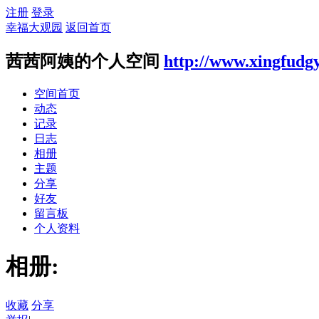
注册
登录
幸福大观园
返回首页
茜茜阿姨的个人空间
http://www.xingfudg
空间首页
动态
记录
日志
相册
主题
分享
好友
留言板
个人资料
相册:
收藏
分享