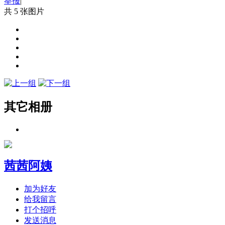
举报
|
共 5 张图片
其它相册
茜茜阿姨
加为好友
给我留言
打个招呼
发送消息