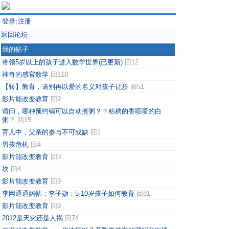
登录
注册
|
返回论坛
我的帖子
带领5岁以上的孩子进入数学世界(已更新)
回12
神奇的感官数学
回118
【转】教育，请别再以爱的名义对孩子让步
回51
影片能改变教育
回9
请问，哪种预约锅可以自动煮粥？？粘稠的香喷喷的白
粥？
回15
育儿中，父亲的参与不可或缺
回1
男孩危机
回4
影片能改变教育
回9
坎
回4
影片能改变教育
回9
李网通通妈帖：李子勋：5-10岁孩子如何教育
回81
影片能改变教育
回9
2012是天灾还是人祸
回74