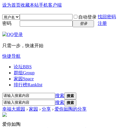
设为首页
收藏本站
手机客户端
找回密码
自动登录
密码
注册
登录
只需一步，快速开始
快捷导航
论坛
BBS
群组
Group
家园
Space
排行榜
Ranklist
搜索
搜索
搜索
搜索
幸福大观园
›
家园
›
分享
›
爱你如陶的分享
爱你如陶