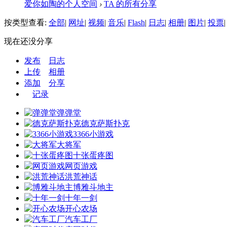
爱你如陶的个人空间
›
TA 的所有分享
按类型查看:
全部
|
网址
|
视频
|
音乐
|
Flash
|
日志
|
相册
|
图片
|
投票
|
现在还没分享
发布
日志
上传
相册
添加
分享
记录
弹弹堂
德克萨斯扑克
3366小游戏
大将军
十张蛋疼图
网页游戏
洪荒神话
博雅斗地主
十年一剑
开心农场
汽车工厂