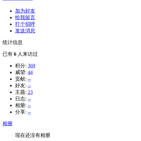
加为好友
给我留言
打个招呼
发送消息
统计信息
已有
6
人来访过
积分:
369
威望:
44
贡献:
--
好友:
--
主题:
23
日志:
--
相册:
--
分享:
--
相册
现在还没有相册