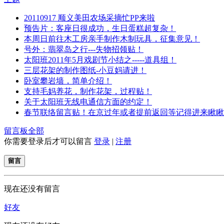
20110917 顺义美田农场采摘忙PP来啦
预告片：客座日很成功，生日蛋糕超复杂！
本周日前往木工房亲手制作木制玩具，征集意见！
号外：翡翠岛之行---失物招领贴！
太阳班2011年5月戏剧节小结之-----道具组！
三层花架的制作图纸-小豆妈请进！
卧室攀岩墙，简单介绍！
支持毛妈养花，制作花架，过程贴！
关于太阳班无线电通信方面的约定！
春节联络留言贴！在京过年或者提前返回等记得进来瞅瞅
留言板
全部
你需要登录后才可以留言
登录
|
注册
留言
现在还没有留言
好友