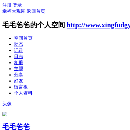
注册
登录
幸福大观园
返回首页
毛毛爸爸的个人空间
http://www.xingfudg
空间首页
动态
记录
日志
相册
主题
分享
好友
留言板
个人资料
头像
毛毛爸爸