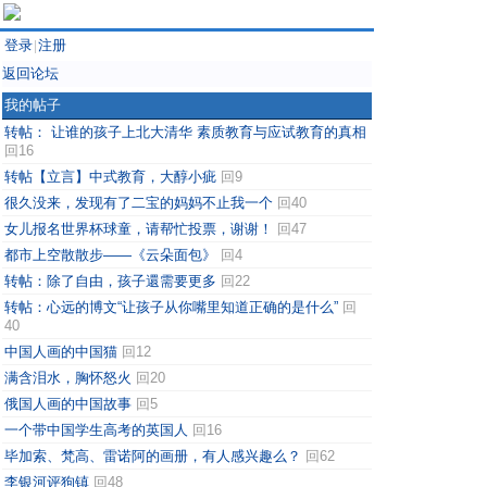
登录
注册
|
返回论坛
我的帖子
转帖： 让谁的孩子上北大清华 素质教育与应试教育的真相
回16
转帖【立言】中式教育，大醇小疵
回9
很久没来，发现有了二宝的妈妈不止我一个
回40
女儿报名世界杯球童，请帮忙投票，谢谢！
回47
都市上空散散步——《云朵面包》
回4
转帖：除了自由，孩子還需要更多
回22
转帖：心远的博文“让孩子从你嘴里知道正确的是什么”
回
40
中国人画的中国猫
回12
满含泪水，胸怀怒火
回20
俄国人画的中国故事
回5
一个带中国学生高考的英国人
回16
毕加索、梵高、雷诺阿的画册，有人感兴趣么？
回62
李银河评狗镇
回48