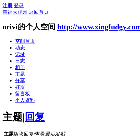
注册
登录
幸福大观园
返回首页
orivi的个人空间
http://www.xingfudgy.co
空间首页
动态
记录
日志
相册
主题
分享
好友
留言板
个人资料
主题
|
回复
主题
版块
回复/查看
最后发帖