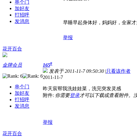
串个门
加好友
打招呼
发消息
早睡早起身体好，妈妈好，全家才
举报
花开百合
#
金牌会员
165
发表于 2011-11-7 09:50:30
|
只看该作者
2011-11-7
串个门
昨天宸帮我洗娃娃菜，洗完突发灵感
加好友
附件:
你需要
登录
才可以下载或查看附件。
打招呼
发消息
举报
花开百合