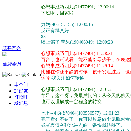
心想事成巧四儿(21477491) 12:00:14
下班啦，回家啦
力妈(466157155) 12:00:15
反正有群真好
88
喝上粥了 苹果(190406949) 12:00:23
花开百合
心想事成巧四儿(21477491) 11:28:31
百合，也试试看，能不能引导孩子，在表达
金牌会员
心想事成巧四儿(21477491) 11:29:14
比如在你还平静的时候，孩子发泄过后，设
这段
我关注如何转换
串个门
心想事成巧四儿(21477491) 12:01:21
加好友
苹果，这个呀，我最后问的：从今天的聊天
打招呼
也可以理解成一定程度的转换
发消息
七七--雨乐妈0404(103550577) 12:01:23
完了看娃不错了，你可以故意做个鬼脸或者
或者表情夸张地讲点啥，很快就转移了。