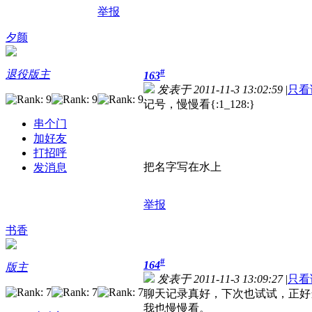
举报
夕颜
#
退役版主
163
发表于 2011-11-3 13:02:59
|
只看
记号，慢慢看{:1_128:}
串个门
加好友
打招呼
把名字写在水上
发消息
举报
书香
#
164
版主
发表于 2011-11-3 13:09:27
|
只看
聊天记录真好，下次也试试，正好
我也慢慢看。