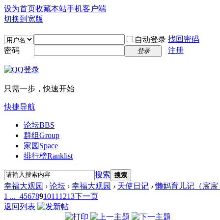
设为首页
收藏本站
手机客户端
切换到宽版
找回密码
自动登录
密码
注册
登录
只需一步，快速开始
快捷导航
论坛
BBS
群组
Group
家园
Space
排行榜
Ranklist
搜索
搜索
幸福大观园
›
论坛
›
幸福大观园
›
天使日记
›
懒妈育儿记（宸宸，
1 ...
4
5
6
7
8
9
10
11
12
13
下一页
返回列表