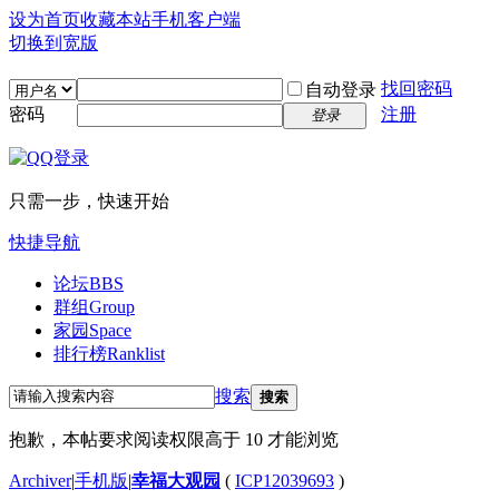
设为首页
收藏本站
手机客户端
切换到宽版
找回密码
自动登录
密码
注册
登录
只需一步，快速开始
快捷导航
论坛
BBS
群组
Group
家园
Space
排行榜
Ranklist
搜索
搜索
抱歉，本帖要求阅读权限高于 10 才能浏览
Archiver
|
手机版
|
幸福大观园
(
ICP12039693
)