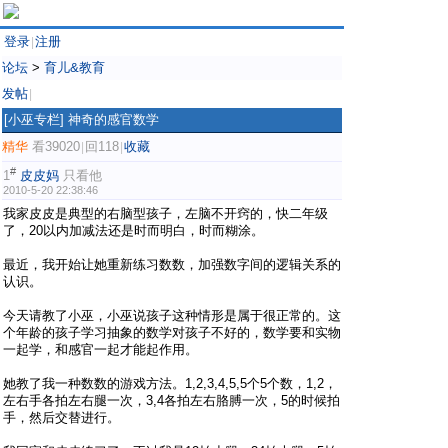
登录
注册
|
论坛
>
育儿&教育
发帖
|
[小巫专栏]
神奇的感官数学
精华
看39020
回118
收藏
|
|
#
1
皮皮妈
只看他
2010-5-20 22:38:46
我家皮皮是典型的右脑型孩子，左脑不开窍的，快二年级
了，20以内加减法还是时而明白，时而糊涂。
最近，我开始让她重新练习数数，加强数字间的逻辑关系的
认识。
今天请教了小巫，小巫说孩子这种情形是属于很正常的。这
个年龄的孩子学习抽象的数学对孩子不好的，数学要和实物
一起学，和感官一起才能起作用。
她教了我一种数数的游戏方法。1,2,3,4,5,5个5个数，1,2，
左右手各拍左右腿一次，3,4各拍左右胳膊一次，5的时候拍
手，然后交替进行。