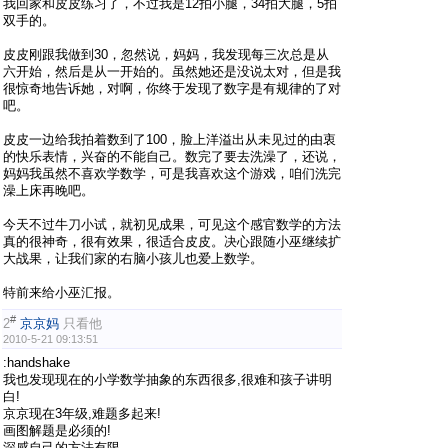
我回家和皮皮练习了，不过我是12拍小腿，34拍大腿，5拍
双手的。
皮皮刚跟我做到30，忽然说，妈妈，我发现每三次总是从
六开始，然后是从一开始的。虽然她还是没说太对，但是我
很惊奇地告诉她，对啊，你终于发现了数字是有规律的了对
吧。
皮皮一边给我拍着数到了100，脸上洋溢出从未见过的由衷
的快乐表情，兴奋的不能自己。数完了要去洗澡了，还说，
妈妈我虽然不喜欢学数学，可是我喜欢这个游戏，咱们洗完
澡上床再晚吧。
今天不过牛刀小试，就初见成果，可见这个感官数学的方法
真的很神奇，很有效果，很适合皮皮。决心跟随小巫继续扩
大战果，让我们家的右脑小孩儿也爱上数学。
特前来给小巫汇报。
#
2
京京妈
只看他
2010-5-21 09:13:51
:handshake
我也发现现在的小学数学抽象的东西很多,很难和孩子讲明
白!
京京现在3年级,难题多起来!
画图解题是必须的!
深感自己的方法有限