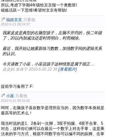
所以,考虑下学期4年级给京京报一个奥数班!
锻炼活跃一下思维!希望对京京有帮助!
#
3
福娃京京
只看他
2010-5-21 09:24:37
我家皮皮是典型的右脑型孩子，左脑不开窍的，快二年级
了，20以内加减法还是时而明白，时而糊涂。
最近，我开始让她重新练习数数，加强数字间的逻辑关系
的认识。
今天请教了小巫，小巫说孩子这种情形是属于很正 ...
皮皮妈 发表于 2010-5-20 22:38
[查看图片]
提前学习备用了:F:
#
4
小巫
只看他
2010-5-21 09:31:00
呵呵，右脑孩子喜欢数学是理所应当的，因为数学本身就是
最高等的艺术么！
我当时说的是1、2各剁一次脚，3双手拍腿、4双手合掌、5
对击，这样你们俩可以在最后一个数字上对击手掌，这是乘
法表的学习方式，根据不同数字你可以编不同的跺脚、击掌