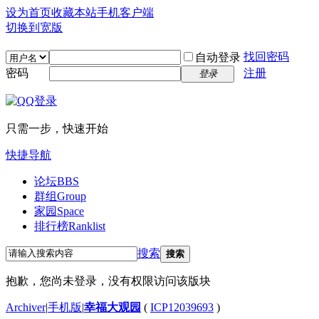
设为首页
收藏本站
手机客户端
切换到宽版
找回密码
自动登录
密码
注册
登录
只需一步，快速开始
快捷导航
论坛
BBS
群组
Group
家园
Space
排行榜
Ranklist
搜索
搜索
抱歉，您尚未登录，没有权限访问该版块
Archiver
|
手机版
|
幸福大观园
(
ICP12039693
)