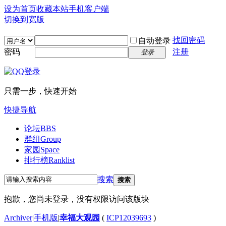
设为首页
收藏本站
手机客户端
切换到宽版
找回密码
自动登录
密码
注册
登录
只需一步，快速开始
快捷导航
论坛
BBS
群组
Group
家园
Space
排行榜
Ranklist
搜索
搜索
抱歉，您尚未登录，没有权限访问该版块
Archiver
|
手机版
|
幸福大观园
(
ICP12039693
)