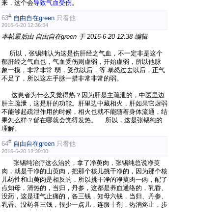
来，这个会
导致气血受伤
。
#
63
自由自在green
只看他
2016-6-20 12:36:54
本帖最后由 自由自在green 于 2016-6-20 12:38 编辑
所以，张锡纯认为这是伤肝经之气血，不一定非是这个
郁肝经之气血也，气血受伤则虚弱，开始虚弱，所以他脉
象一摸，非常非常 弱，受伤以后，等 暴怒过去以后，正气
不足了，所以这左手脉一措非常非常的弱。
这患者为什么又觉得热？因为肝是主疏泄的，中医里边
肝主疏泄，这是肝的功能。肝里边中藏相火，肝如果它虚弱
不能够起疏泄作用的时候，相火也就不能随着身体流通，结
果怎么样？郁在哪就会觉得发热。 所以，这是张锡纯的
理解。
#
64
自由自在green
只看他
2016-6-20 12:39:00
张锡纯治疗这么治的，拿了净萸肉，张锡纯总说净萸
肉，就是干净的山萸肉，把那个核儿挑干净的，因为那个核
儿药性和山萸肉是相反的，所以挑干净的净萸肉一两，配了
点知母，清热的，当归，丹参，这都是养血通络的，乳香、
没药，这是理气止痛的，各三钱，知母六钱，当归、丹参、
乳香、没药各三钱，很少一点儿，连服十剂，热消疼止，步
履如常，这患者就好了。