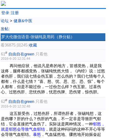
登录
注册
|
论坛
>
健康&中医
发帖
|
罗大伦微信语音-张锡纯及用药（挣分贴）
看36875
回245
收藏
|
|
#
61
自由自在green
只看他
2016-6-20 12:31:44
再问他症状，他说凡是疼的地方，皆感觉热，就是我
这疼，腿疼都感觉热，张锡纯恍然大悟，《内经》说：过怒
者伤肝，我们说七情会伤五脏，怎么伤的？我们七情每个人
都有，什么是七情？ “喜、怒、忧、思、悲、恐、惊”，每个
人都有，但是不能过份，一过份怎么样？伤五脏。过喜伤
心、过怒伤肝、悲忧伤肺，忧思伤脾、恐伤肾，惊伤胆。
#
62
自由自在green
只看他
2016-6-20 12:32:48
这五脏受伤，过怒伤肝，所谓伤肝者，张锡纯想，这
是伤哪？肝的什么？伤肝的气血，不一定非是导致肝气郁
结，它会直接把气血伤了。实际这是两种情况，一种
郁怒，
就是郁怒会导致气血郁结
，就是这种闷闷的这种不开心等等
会导致气血郁结。
暴怒
，气血猛然地、骤然地开始振奋起