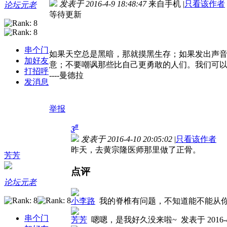
发表于 2016-4-9 18:48:47
来自手机
|
只看该作者
论坛元老
等待更新
串个门
如果天空总是黑暗，那就摸黑生存；如果发出声
加好友
意；不要嘲讽那些比自己更勇敢的人们。我们可
打招呼
----曼德拉
发消息
举报
#
3
发表于 2016-4-10 20:05:02
|
只看该作者
昨天，去黄宗隆医师那里做了正骨。
芳芳
点评
论坛元老
小李路
我的脊椎有问题，不知道能不能从
串个门
芳芳
嗯嗯，是我好久没来啦~
发表于 2016-4-