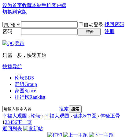
设为首页
收藏本站
手机客户端
切换到宽版
找回密码
自动登录
密码
注册
登录
只需一步，快速开始
快捷导航
论坛
BBS
群组
Group
家园
Space
排行榜
Ranklist
搜索
搜索
幸福大观园
›
论坛
›
幸福大观园
›
健康&中医
›
体验正骨
1
2
3
4
5
6
下一页
返回列表