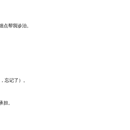
细点帮我诊治。
年，忘记了）。
承担。