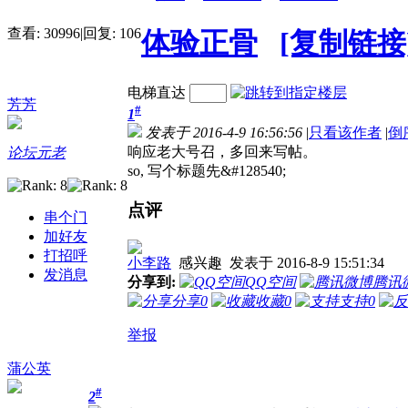
查看:
30996
|
回复:
106
体验正骨
[复制链接
电梯直达
芳芳
#
1
发表于 2016-4-9 16:56:56
|
只看该作者
|
倒
响应老大号召，多回来写帖。
论坛元老
so, 写个标题先&#128540;
点评
串个门
加好友
打招呼
小李路
感兴趣
发表于 2016-8-9 15:51:34
发消息
分享到:
QQ空间
腾讯
分享
0
收藏
0
支持
0
举报
蒲公英
#
2