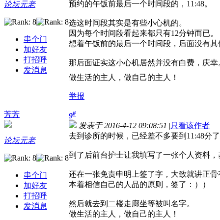
预约的午饭前最后一个时间段的，11:48。
论坛元老
选这时间段其实是有些小心机的。
因为每个时间段看起来都只有12分钟而已。
串个门
想着午饭前的最后一个时间段，后面没有其
加好友
打招呼
那后面证实这小心机居然并没有白费，庆幸
发消息
做生活的主人，做自己的主人！
举报
#
芳芳
9
发表于 2016-4-12 09:08:51
|
只看该作者
去到诊所的时候，已经差不多要到11:48
论坛元老
到了后前台护士让我填写了一张个人资料，
还在一张免责申明上签了字，大致就讲正骨
串个门
本着相信自己的人品的原则，签了：））
加好友
打招呼
然后就去到二楼走廊坐等被叫名字。
发消息
做生活的主人，做自己的主人！