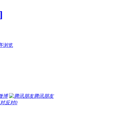
]
序浏览
微博
腾讯朋友
反对
0