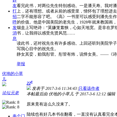
好
友
看完此书，对两位先生特别感动。一是潘天寿。我对潘
打
上，还有理想。或者从前的感受里，情怀包了理想进去
招
二字不能形容了吧。《高》一书里可以感受到潘先生作
呼
的价值。他是中国美院的老先生，1928年就来教国画
发
烟盒上写绝诗：“莫嫌笼絷狭，心如天地宽。是非在罗
消
书，让我得以感受先贤风范……
息
读此书，还对祝先生有许多感动。上回还听到美院学子
写我心目中的祝先生。
静女其娈，贻我彤管。彤管有炜，说怿女美。——《诗·
举报
伏地的小草
儿
#
22
发表于 2017-3-6 11:34:43
|
只看该作者
论坛元老
本帖最后由 伏地的小草儿 于 2017-3-6 12:12 编辑
原来竟有这么久没来了。
陆续也有好几本书在翻看，一直没有认真看完全
串个门