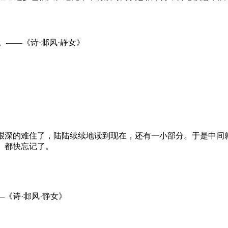
——《诗·邶风·静女》
艰深的难住了，陆陆续续地读到现在，还有一小部分。于是中间
。都快忘记了。
《诗·邶风·静女》