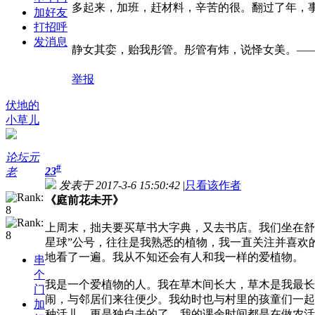
多起来，加班，赶材料，辛苦的很。翻过了年，
加好友
打招呼
发消息
静女其娈，贻我彤管。彤管有炜，说怿女美。——
举报
伏地的
小草儿
论坛元
#
23
老
发表于 2017-3-6 15:50:42
|
只看该作者
《庭前花未开》
上周末，拙夫要买草书大字典，又去书店。我们坐在舒
星球”公号，往往是我熟悉的植物，我一直关注并喜欢
地看了一遍。我从不知还会有人和我一样的爱植物。
串
个
我是一个爱植物的人。我在草木间长大，草木是我最长
门
闹，与邻居们来往便少。我幼时也与村里的孩童们一起
加
种活儿，更是独自去的了。我的课余时间都是在做农活