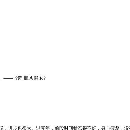
——《诗·邶风·静女》
猛，进步也很大。过完年，前段时间状态很不好，身心疲惫，没