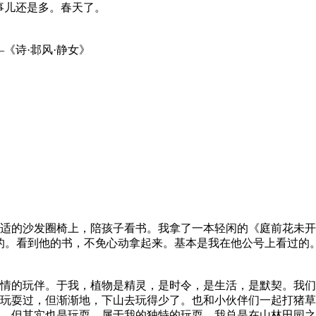
事儿还是多。春天了。
《诗·邶风·静女》
适的沙发圈椅上，陪孩子看书。我拿了一本轻闲的《庭前花未开
的。看到他的书，不免心动拿起来。基本是我在他公号上看过的
情的玩伴。于我，植物是精灵，是时令，是生活，是默契。我们
玩耍过，但渐渐地，下山去玩得少了。也和小伙伴们一起打猪草
，但其实也是玩耍，属于我的独特的玩耍。我总是在山林田园之