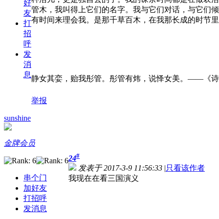
好
管木，我叫得上它们的名字。我与它们对话，与它们倾
友
有时间来理会我。是那千草百木，在我那长成的时节里
打
招
呼
发
消
息
静女其娈，贻我彤管。彤管有炜，说怿女美。——《诗·
举报
sunshine
金牌会员
#
24
发表于 2017-3-9 11:56:33
|
只看该作者
串个门
我现在在看三国演义
加好友
打招呼
发消息