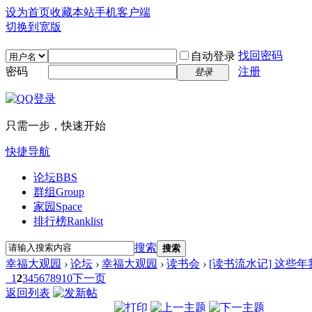
设为首页
收藏本站
手机客户端
切换到宽版
找回密码
自动登录
密码
注册
登录
只需一步，快速开始
快捷导航
论坛
BBS
群组
Group
家园
Space
排行榜
Ranklist
搜索
搜索
幸福大观园
›
论坛
›
幸福大观园
›
读书会
›
[读书流水记] 这些
1
2
3
4
5
6
7
8
9
10
下一页
返回列表