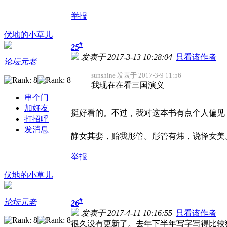
举报
伏地的小草儿
#
25
发表于 2017-3-13 10:28:04
|
只看该作者
论坛元老
sunshine 发表于 2017-3-9 11:56
我现在在看三国演义
串个门
加好友
挺好看的。不过，我对这本书有点个人偏见
打招呼
发消息
静女其娈，贻我彤管。彤管有炜，说怿女美。
举报
伏地的小草儿
#
论坛元老
26
发表于 2017-4-11 10:16:55
|
只看该作者
很久没有更新了。去年下半年写字写得比较