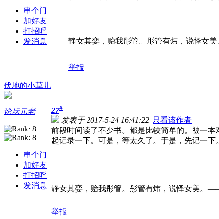
串个门
加好友
打招呼
静女其娈，贻我彤管。彤管有炜，说怿女美。
发消息
举报
伏地的小草儿
#
27
论坛元老
发表于 2017-5-24 16:41:22
|
只看该作者
前段时间读了不少书。都是比较简单的。被一本
起记录一下。可是，等太久了。于是，先记一下
串个门
加好友
打招呼
发消息
静女其娈，贻我彤管。彤管有炜，说怿女美。——
举报