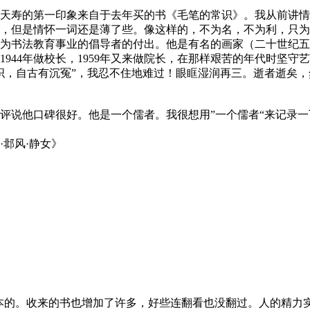
天寿的第一印象来自于去年买的书《毛笔的常识》。我从前讲情
，但是情怀一词还是薄了些。像这样的，不为名，不为利，只为
为书法教育事业的倡导者的付出。他是有名的画家（二十世纪五大
，1944年做校长，1959年又来做院长，在那样艰苦的年代时
织，自古有沉冤”，我忍不住地难过！眼眶湿润再三。逝者逝矣
评说他口碑很好。他是一个儒者。我很想用”一个儒者“来记录
邶风·静女》
本的。收来的书也增加了许多，好些连翻看也没翻过。人的精力