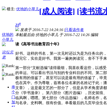
楼主:
伏地的小草儿
[成人阅读]
[读书流
#
21
发表于 2016-7-22 14:24:16
|
只看该作者
伏地的
本帖最后由 伏地的小草儿 于 2016-7-22 14:26 编辑
小草儿
读《高等书法教育四十年》
论坛元
好书。这样的书名，第一次见时还以为是为任务出的，
老
看完它，实在是好书。我第一遍匆匆读完，舍不下手来
第一部分“文献选编”读得最细，我喜欢看这些，以感
的幸运。可以看出书法与别的专业科目的不同。第二部
极有用的借鉴了，甚至可以说是最有用的借鉴了，毕竟
也在其中。作为尊敬，兹将各位名家的名姓记于此：潘
串
文章》，这是最文艺的一部分了，但是从学术角度讲都
个
分《学书漫录》。第六部分《图片选编》，历史留痕、
门
临风啊，嘿嘿。第七部分《作品选编》，名师名作，名
加
与名录。史料啊。很有价值。单看最后的几页毕业生名