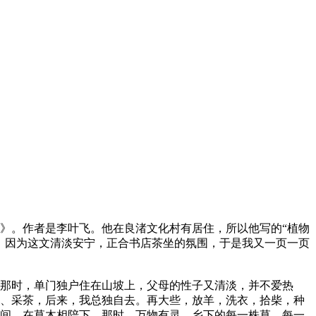
》。作者是李叶飞。他在良渚文化村有居住，所以他写的“植物
。因为这文清淡安宁，正合书店茶坐的氛围，于是我又一页一页
那时，单门独户住在山坡上，父母的性子又清淡，并不爱热
、采茶，后来，我总独自去。再大些，放羊，洗衣，拾柴，种
间，在草木相陪下。那时，万物有灵，乡下的每一株草，每一