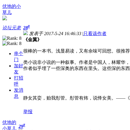
伏地的小
草儿
#
论坛元老
28
发表于 2017-5-24 16:46:33
|
只看该作者
《金翼》
很棒的一本书。浅显易读，又有余味可回想。很推荐
串个
门
类小说非小说的一种叙事。作者是中国人，林耀华，
加好
作者似乎埋了一些深奥的东西在里头。这些深的东西
友
打招
呼
发消
息
静女其娈，贻我彤管。彤管有炜，说怿女美。——《诗
举报
伏地的
#
29
小草儿