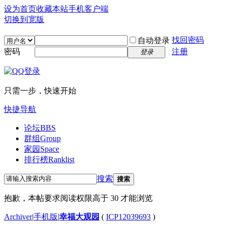
设为首页
收藏本站
手机客户端
切换到宽版
找回密码
自动登录
密码
注册
登录
只需一步，快速开始
快捷导航
论坛
BBS
群组
Group
家园
Space
排行榜
Ranklist
搜索
搜索
抱歉，本帖要求阅读权限高于 30 才能浏览
Archiver
|
手机版
|
幸福大观园
(
ICP12039693
)