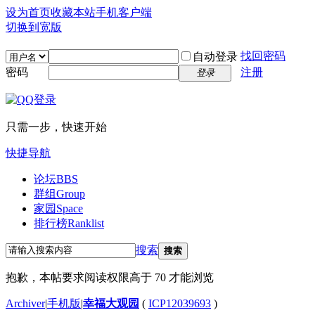
设为首页
收藏本站
手机客户端
切换到宽版
找回密码
自动登录
密码
注册
登录
只需一步，快速开始
快捷导航
论坛
BBS
群组
Group
家园
Space
排行榜
Ranklist
搜索
搜索
抱歉，本帖要求阅读权限高于 70 才能浏览
Archiver
|
手机版
|
幸福大观园
(
ICP12039693
)