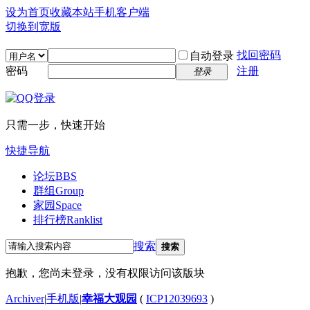
设为首页
收藏本站
手机客户端
切换到宽版
找回密码
自动登录
密码
注册
登录
只需一步，快速开始
快捷导航
论坛
BBS
群组
Group
家园
Space
排行榜
Ranklist
搜索
搜索
抱歉，您尚未登录，没有权限访问该版块
Archiver
|
手机版
|
幸福大观园
(
ICP12039693
)