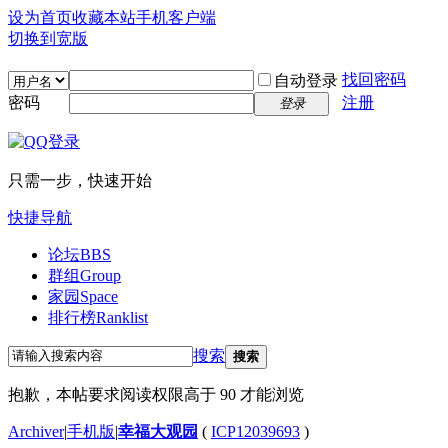
设为首页
收藏本站
手机客户端
切换到宽版
找回密码
自动登录
密码
注册
登录
只需一步，快速开始
快捷导航
论坛
BBS
群组
Group
家园
Space
排行榜
Ranklist
搜索
搜索
抱歉，本帖要求阅读权限高于 90 才能浏览
Archiver
|
手机版
|
幸福大观园
(
ICP12039693
)