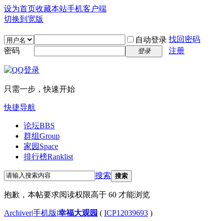
设为首页
收藏本站
手机客户端
切换到宽版
找回密码
自动登录
密码
注册
登录
只需一步，快速开始
快捷导航
论坛
BBS
群组
Group
家园
Space
排行榜
Ranklist
搜索
搜索
抱歉，本帖要求阅读权限高于 60 才能浏览
Archiver
|
手机版
|
幸福大观园
(
ICP12039693
)