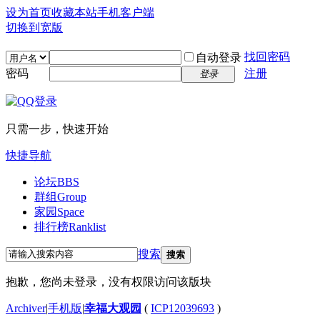
设为首页
收藏本站
手机客户端
切换到宽版
找回密码
自动登录
密码
注册
登录
只需一步，快速开始
快捷导航
论坛
BBS
群组
Group
家园
Space
排行榜
Ranklist
搜索
搜索
抱歉，您尚未登录，没有权限访问该版块
Archiver
|
手机版
|
幸福大观园
(
ICP12039693
)