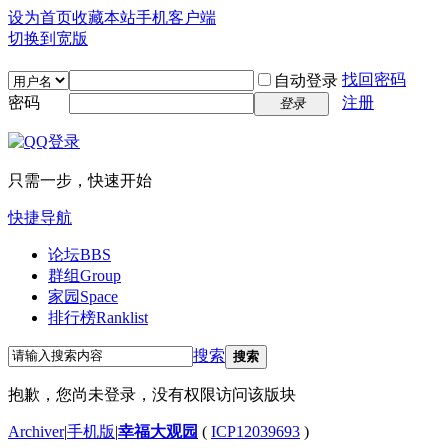
设为首页
收藏本站
手机客户端
切换到宽版
找回密码
自动登录
密码
注册
登录
只需一步，快速开始
快捷导航
论坛
BBS
群组
Group
家园
Space
排行榜
Ranklist
搜索
搜索
抱歉，您尚未登录，没有权限访问该版块
Archiver
|
手机版
|
幸福大观园
(
ICP12039693
)