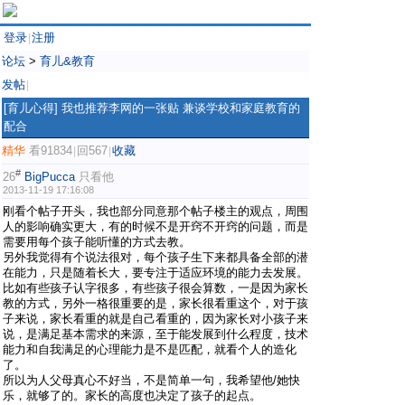
登录
注册
|
论坛
>
育儿&教育
发帖
|
[育儿心得]
我也推荐李网的一张贴 兼谈学校和家庭教育的
配合
精华
看91834
回567
收藏
|
|
#
26
BigPucca
只看他
2013-11-19 17:16:08
刚看个帖子开头，我也部分同意那个帖子楼主的观点，周围
人的影响确实更大，有的时候不是开窍不开窍的问题，而是
需要用每个孩子能听懂的方式去教。
另外我觉得有个说法很对，每个孩子生下来都具备全部的潜
在能力，只是随着长大，要专注于适应环境的能力去发展。
比如有些孩子认字很多，有些孩子很会算数，一是因为家长
教的方式，另外一格很重要的是，家长很看重这个，对于孩
子来说，家长看重的就是自己看重的，因为家长对小孩子来
说，是满足基本需求的来源，至于能发展到什么程度，技术
能力和自我满足的心理能力是不是匹配，就看个人的造化
了。
所以为人父母真心不好当，不是简单一句，我希望他/她快
乐，就够了的。家长的高度也决定了孩子的起点。