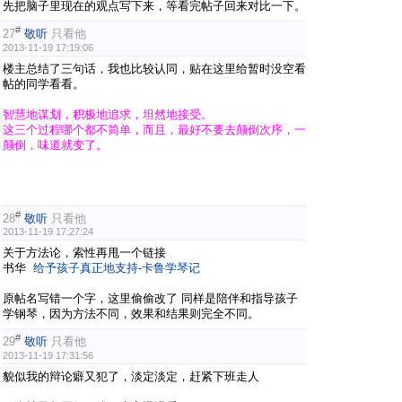
先把脑子里现在的观点写下来，等看完帖子回来对比一下。
#
27
敬听
只看他
2013-11-19 17:19:06
楼主总结了三句话，我也比较认同，贴在这里给暂时没空看
帖的同学看看。
智慧地谋划，积极地追求，坦然地接受。
这三个过程哪个都不简单，而且，最好不要去颠倒次序，一
颠倒，味道就变了。
#
28
敬听
只看他
2013-11-19 17:27:24
关于方法论，索性再甩一个链接
书华
给予孩子真正地支持-卡鲁学琴记
原帖名写错一个字，这里偷偷改了 同样是陪伴和指导孩子
学钢琴，因为方法不同，效果和结果则完全不同。
#
29
敬听
只看他
2013-11-19 17:31:56
貌似我的辩论癖又犯了，淡定淡定，赶紧下班走人