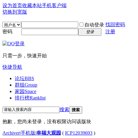
设为首页
收藏本站
手机客户端
切换到宽版
找回密码
自动登录
密码
注册
登录
只需一步，快速开始
快捷导航
论坛
BBS
群组
Group
家园
Space
排行榜
Ranklist
搜索
搜索
抱歉，您尚未登录，没有权限访问该版块
Archiver
|
手机版
|
幸福大观园
(
ICP12039693
)