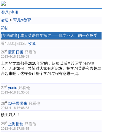
登录
注册
|
论坛
>
育儿&教育
发帖
|
[英语教育]
成人英语自学探讨——非专业人士的一点感受
看43831
回125
收藏
|
|
#
26
蓝田日暖
只看他
2013-4-18 13:59:59
上面的文章都是2010年写的，从那以后再没写学习心得
了。无论如何，希望对大家有所启发。把学习英语和兴趣结
合起来吧，这样会让整个学习过程有意思一点。
#
27
yuqiu
只看他
2013-4-18 15:35:06
#
28
烨子慢慢来
只看他
2013-4-18 16:08:53
楼主好人！
#
29
上海悄悄
只看他
2013-4-18 17:06:55