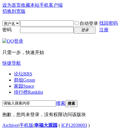
设为首页
收藏本站
手机客户端
切换到宽版
找回密码
自动登录
密码
注册
登录
只需一步，快速开始
快捷导航
论坛
BBS
群组
Group
家园
Space
排行榜
Ranklist
搜索
搜索
抱歉，您尚未登录，没有权限访问该版块
Archiver
|
手机版
|
幸福大观园
(
ICP12039693
)