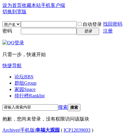
设为首页
收藏本站
手机客户端
切换到宽版
找回密码
自动登录
密码
注册
登录
只需一步，快速开始
快捷导航
论坛
BBS
群组
Group
家园
Space
排行榜
Ranklist
搜索
搜索
抱歉，您尚未登录，没有权限访问该版块
Archiver
|
手机版
|
幸福大观园
(
ICP12039693
)